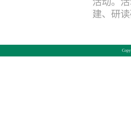
活动。活
建、研读碑
Cop