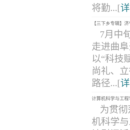
将勤...[
详
【三下乡专辑】济
7月中
走进曲阜
以“科技
尚礼、立
路径...[
详
计算机科学与工程
为贯彻
机科学与